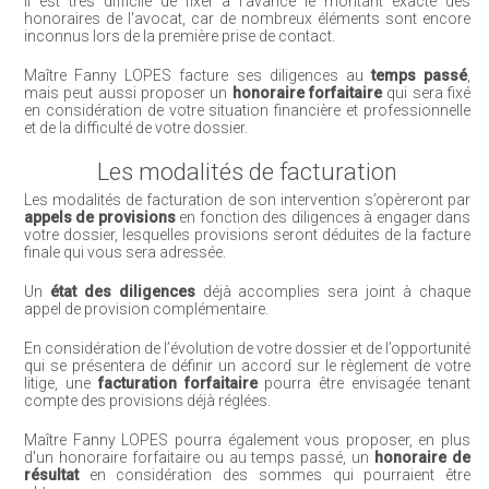
Il est très difficile de fixer à l'avance le montant exacte des
honoraires de l'avocat, car de nombreux éléments sont encore
inconnus lors de la première prise de contact.
Maître Fanny LOPES facture ses diligences au
temps passé
,
mais peut aussi proposer un
honoraire forfaitaire
qui sera fixé
en considération de votre situation financière et professionnelle
et de la difficulté de votre dossier.
Les modalités de facturation
Les modalités de facturation de son intervention s’opèreront par
appels de provisions
en fonction des diligences à engager dans
votre dossier, lesquelles provisions seront déduites de la facture
finale qui vous sera adressée.
Un
état des diligences
déjà accomplies sera joint à chaque
appel de provision complémentaire.
En considération de l’évolution de votre dossier et de l’opportunité
qui se présentera de définir un accord sur le règlement de votre
litige, une
facturation forfaitaire
pourra être envisagée tenant
compte des provisions déjà réglées.
Maître Fanny LOPES pourra également vous proposer, en plus
d'un honoraire forfaitaire ou au temps passé, un
honoraire de
résultat
en considération des sommes qui pourraient être