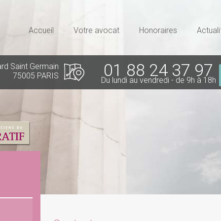
Accueil
Votre avocat
Honoraires
Actuali
01 88 24 37 97
rd Saint Germain
75005 PARIS
Du lundi au vendredi - de 9h à 18h