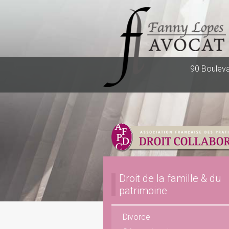
90 Bouleva
Droit de la famille & du
patrimoine
Divorce