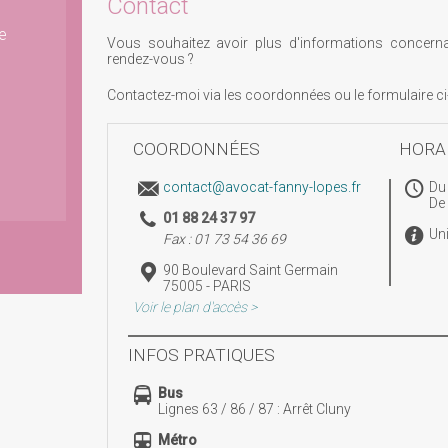
Contact
e
Vous souhaitez avoir plus d'informations concern
rendez-vous ?
Contactez-moi via les coordonnées ou le formulaire c
COORDONNÉES
HORA
contact@avocat-fanny-lopes.fr
Du 
De
01 88 24 37 97
Un
Fax : 01 73 54 36 69
90 Boulevard Saint Germain
75005 - PARIS
Voir le plan d'accès >
INFOS PRATIQUES
Bus
Lignes 63 / 86 / 87 : Arrêt Cluny
Métro