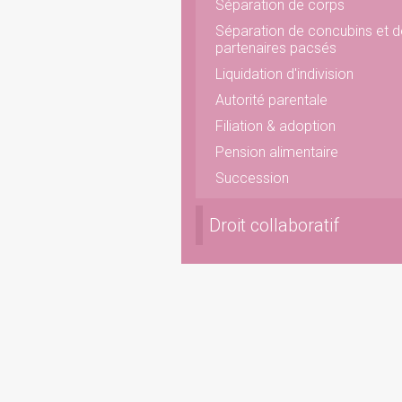
Séparation de corps
Séparation de concubins et d
partenaires pacsés
Liquidation d'indivision
Autorité parentale
Filiation & adoption
Pension alimentaire
Succession
Droit collaboratif