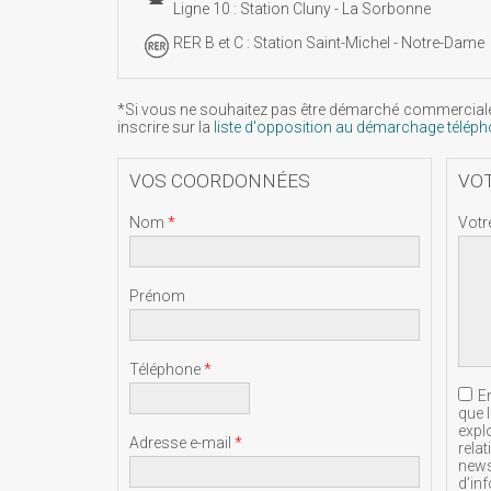
Ligne 10 : Station Cluny - La Sorbonne
RER B et C : Station Saint-Michel - Notre-Dame
*Si vous ne souhaitez pas être démarché commercial
inscrire sur la
liste d'opposition au démarchage télép
VOS COORDONNÉES
VO
Nom
*
Votr
Prénom
Téléphone
*
E
que 
explo
Adresse e-mail
*
rela
news
d’in