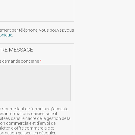
ement par téléphone, vous pouvez vous
honique
.
TRE MESSAGE
e demande concerne
*
n soumettant ce formulaire j’accepte
les informations saisies soient
itées dans le cadre de la gestion de la
tion commerciale et d’envoi de
letter d’offre commerciale et
formation qui peut en découler.